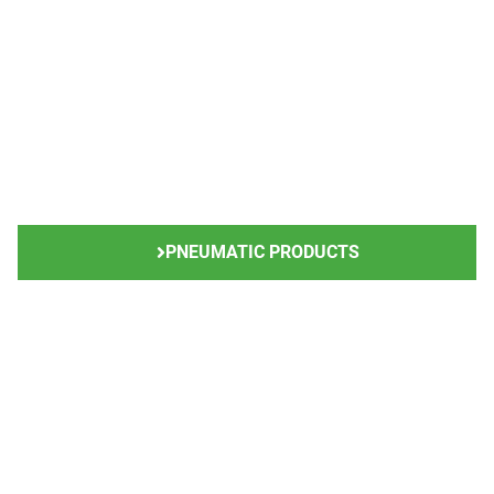
eliminadores de neblina y las válvulas de drenaje de
Pneumatic Products ayudan a producir reservas de
aire comprimido que están libres de humedad y
contaminantes no deseados, lo que podría afectar la
eficacia operativa y provocar daños en los equipos
relacionados con el tiempo.
PNEUMATIC PRODUCTS