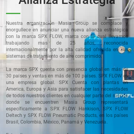
La serie ESM reduce
significativamente el costo total de
operación al consumir energía eléctrica
(kWh) en proporción directa a la
demanda en tiempo real.
Nuestra organización Masia Group se complace y
INICIATIVA DE AHORRO DE
enorgullece en anunciar una nueva alianza estratégica
ENERGÍA
con la marca SPX FLOW, marca con la cual llevamos
trabajando mas de 25 años, reconocida
internacionalmente por la alta calidad ofrecida en sus
sistemas de tratamiento de aire comprimido.
La marca SPX cuenta con presencia global en más de
30 países y ventas en más de 100 países. SPX FLOW es
una empresa global. SPX Cuenta con plantas en
America, Europa y Asia para satisfacer las necesidades
de todos nuestros clientes en cualquier parte del mundo
donde se encuentren Masia Group representará
específicamente a SPX FLOW Hankison, SPX FLOW
Deltech y SPX FLOW Pneumatic Products, en los países
Brasil, Colombia, México, Panamá y Venezuela.