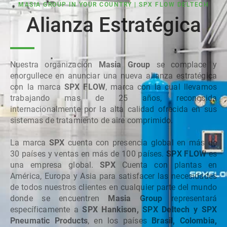
MASIA GROUP IN YOUR COUNTRY | SPX FLOW DELTECH
Alianza Estratégica
Nuestra organización
Masia Group
se complace y
enorgullece en anunciar una nueva alianza estratégica
con la marca
SPX FLOW
, marca con la cual llevamos
trabajando mas de 25 años, reconocida
internacionalmente por la alta calidad ofrecida en sus
sistemas de tratamiento de aire comprimido.
La marca
SPX
cuenta con presencia global en más de
30 países y ventas en más de 100 países.
SPX FLOW
es
una empresa global.
SPX
Cuenta con plantas en
América, Europa y Asia para satisfacer las necesidades
de todos nuestros clientes en cualquier parte del mundo
donde se encuentren
Masia Group
representará
específicamente a
SPX Hankison, SPX Deltech y SPX
Pneumatic Products
, en los países
Brasil, Colombia,