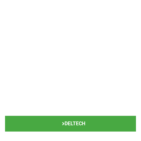
CLEAN | DRY | AIR
Calidad Deltech | SPXFLOW | MÉXICO
DELTECH