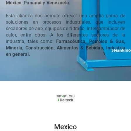
México, Panamá y Venezuela.
Esta alianza nos permite ofrecer una amplia gama de
soluciones en procesos industriales, que incluyen
secadores de aire, equipos de filtrado, intercambiador de
calor, entre otros. A los diferentes sectores de la
industria, tales como:
Farmacéutica, Petroleo & Gas,
Minería, Construcción, Alimentos & Bebidas, Industria
en general.
Mexico